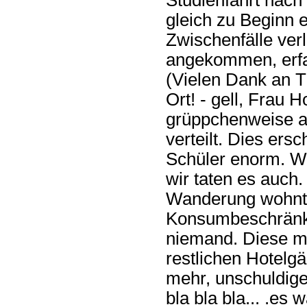
Studienfahrt nach 
gleich zu Beginn 
Zwischenfälle ver
angekommen, erfah
(Vielen Dank an 
Ort! - gell, Frau
grüppchenweise au
verteilt. Dies ers
Schüler enorm. Wir
wir taten es auch
Wanderung wohnten
Konsumbeschränku
niemand. Diese ma
restlichen Hotelgä
mehr, unschuldige
bla bla bla... .es w