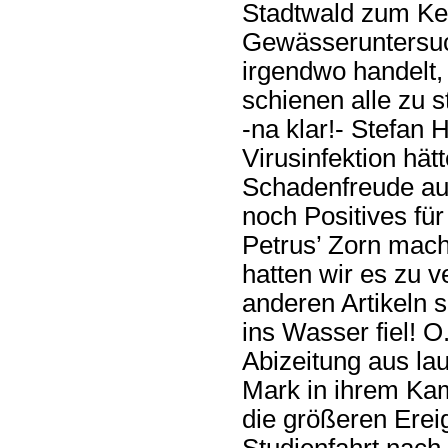
Stadtwald zum Ke
Gewässeruntersu
irgendwo handelt,
schienen alle zu 
-na klar!- Stefan
Virusinfektion hä
Schadenfreude aus
noch Positives fü
Petrus’ Zorn mac
hatten wir es zu v
anderen Artikeln 
ins Wasser fiel! O.
Abizeitung aus la
Mark in ihrem Kam
die größeren Erei