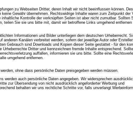
fungen zu Webseiten Dritter, deren Inhalt wir nicht beeinflussen können. De
ch keine Gewähr übernehmen. Rechtswidrige Inhalte waren zum Zeitpunkt der
 inhaltliche Kontrolle der verknüpften Seiten ist aber nicht zumutbar. Sollten 
n, teilen Sie sie uns bitte mit, damit wir betroffene Links umgehend entfernen
ntlichten Informationen und Bilder unterliegen dem deutschen Urheberrecht. Si
auf anderen Kanälen verbreitet werden, sofern der jeweilige Autor oder Ersteller 
aten Gebrauch sind Downloads und Kopien dieser Seite gestattet - für den ko
e Urheberrechte Dritter und kennzeichnen fremde Inhalte entsprechend. Sollt
rechtsverletzung auffallen, informieren sie uns bitte. Sollte eine Rechtsverl
halte umgehend entfernen.
 werden, ohne dass persönliche Daten preisgegeben werden müssen.
 werden auch persönliche Daten angegeben. Wir widersprechen ausdrücklic
ritte zur Übersendung von nicht ausdrücklich angeforderter Werbung und
prechend behalten wir uns rechtliche Schritte vor, falls unverlangt Werbeinfor