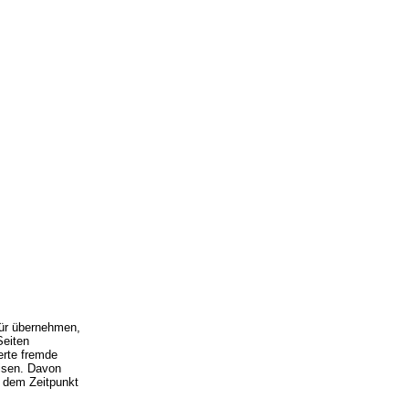
für übernehmen,
Seiten
erte fremde
eisen. Davon
b dem Zeitpunkt