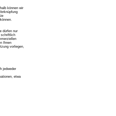
shalb können wir
 Verknüpfung
Sie
 können.
e dürfen nur
schriftlich
mmerziellen
en Ihnen
etzung vorliegen,
h jedweder
mationen, etwa